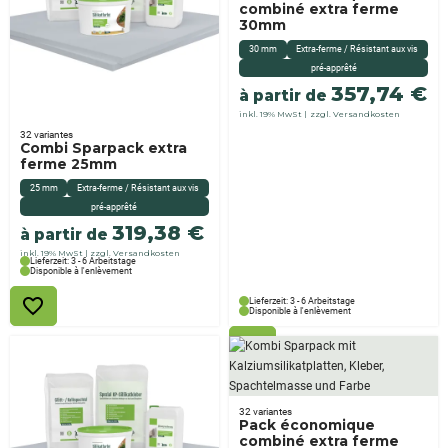
combiné extra ferme
30mm
30 mm
Extra-ferme / Résistant aux vis
pré-apprêté
357,74
€
à partir de
inkl. 19% MwSt
zzgl. Versandkosten
32 variantes
Combi Sparpack extra
ferme 25mm
25 mm
Extra-ferme / Résistant aux vis
pré-apprêté
319,38
€
à partir de
inkl. 19% MwSt
zzgl. Versandkosten
Lieferzeit: 3 - 6 Arbeitstage
Disponible à l'enlèvement
Lieferzeit: 3 - 6 Arbeitstage
Disponible à l'enlèvement
32 variantes
Pack économique
combiné extra ferme