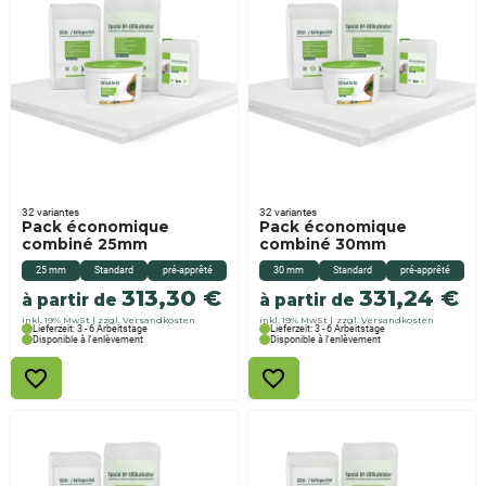
32 variantes
32 variantes
Pack économique
Pack économique
combiné 25mm
combiné 30mm
25 mm
Standard
pré-apprêté
30 mm
Standard
pré-apprêté
313,30
€
331,24
€
à partir de
à partir de
inkl. 19% MwSt
zzgl. Versandkosten
inkl. 19% MwSt
zzgl. Versandkosten
Lieferzeit: 3 - 6 Arbeitstage
Lieferzeit: 3 - 6 Arbeitstage
Disponible à l'enlèvement
Disponible à l'enlèvement