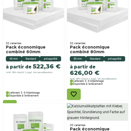
32 variantes
32 variantes
Pack économique
Pack économique
combiné 60mm
combiné 80mm
60 mm
Standard
pré-apprêté
80 mm
Standard
pré-apprêté
522,36
€
à partir de
à partir de
626,00
€
inkl. 19% MwSt
zzgl. Versandkosten
inkl. 19% MwSt
zzgl. Versandkosten
Lieferzeit: 3 - 6 Arbeitstage
Disponible à l'enlèvement
Lieferzeit: 3 - 6 Arbeitstage
Disponible à l'enlèvement
32 variantes
Pack économique