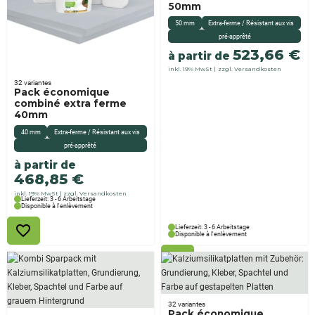
50mm
50 mm
Extra-ferme / Résistant aux vis
pré-apprêté
523,66
€
à partir de
inkl. 19% MwSt
zzgl. Versandkosten
32 variantes
Pack économique
combiné extra ferme
40mm
40 mm
Extra-ferme / Résistant aux vis
pré-apprêté
à partir de
468,85
€
inkl. 19% MwSt
zzgl. Versandkosten
Lieferzeit: 3 - 6 Arbeitstage
Disponible à l'enlèvement
Lieferzeit: 3 - 6 Arbeitstage
Disponible à l'enlèvement
32 variantes
Pack économique