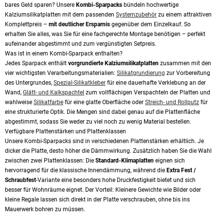
bares Geld sparen? Unsere
Kombi-Sparpacks
bündeln hochwertige
Kalziumsilikatplatten mit dem passenden
Systemzubehör
zu einem attraktiven
Komplettpreis –
mit deutlicher Ersparnis
gegenüber dem Einzelkauf. So
erhalten Sie alles, was Sie für eine fachgerechte Montage benötigen – perfekt
aufeinander abgestimmt und zum vergünstigten Setpreis.
Was ist in einem Kombi-Sparpack enthalten?
Jedes Sparpack enthält
vorgrundierte Kalziumsilikatplatten
zusammen mit den
vier wichtigsten Verarbeitungsmaterialien:
Silikatgrundierung
zur Vorbereitung
des Untergrundes,
Spezial-Silikatkleber
für eine dauerhafte Verklebung an der
Wand,
Glätt- und Kalkspachtel
zum vollflächigen Verspachteln der Platten und
wahlweise
Silikatfarbe
für eine glatte Oberfläche oder
Streich- und Rollputz
für
eine strukturierte Optik. Die Mengen sind dabei genau auf die Plattenfläche
abgestimmt, sodass Sie weder zu viel noch zu wenig Material bestellen.
Verfügbare Plattenstärken und Plattenklassen
Unsere Kombi-Sparpacks sind in verschiedenen Plattenstärken erhältlich. Je
dicker die Platte, desto höher die Dämmwirkung. Zusätzlich haben Sie die Wahl
zwischen zwei Plattenklassen: Die
Standard-Klimaplatten
eignen sich
hervorragend für die klassische Innendämmung, während die
Extra Fest /
Schraubfest
-Variante eine besonders hohe Druckfestigkeit bietet und sich
besser für Wohnräume eignet. Der Vorteil: Kleinere Gewichte wie Bilder oder
kleine Regale lassen sich direkt in der Platte verschrauben, ohne bis ins
Mauerwerk bohren zu müssen.