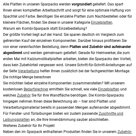
Alle Platten in unseren Sparpacks werden
vorgrundiert
geliefert. Das spart
Ihnen einen kompletten Arbeitsschritt und sorgt für eine optimale Haftung von
Spachtel und Farbe. Benötigen Sie einzelne Platten zum Nachbestellen oder für
kleinere Flächen, finden Sie diese in unserer Kategorie
Einzelplatten
.
Warum ein Kombi-Sparpack statt Einzelbestellung?
Der größte Vorteil liegt auf der Hand: Sie sparen deutlich im Vergleich zum
getrennten Kauf der einzelnen Komponenten. Darüber hinaus profitieren Sie
von einer vereinfachten Bestellung, denn
Platten und Zubehör sind aufeinander
abgestimmt
und werden gemeinsam geliefert. Gerade für Heimwerker, die zum
ersten Mal mit Kalziumsilikatplatten arbeiten, bieten die Sparpacks den Vorteil,
dass kein Zubehörteil vergessen wird. Unsere Schritt-für-Schritt-Anleitungen auf
der Seite
Verarbeitung
helfen Ihnen zusätzlich bei der fachgerechten Montage.
Die richtige Menge berechnen
Sie möchten lieber einzelne Komponenten zusammenstellen? Mit unserem
kostenlosen
Bedarfsrechner
ermitteln Sie schnell, wie viele
Einzelplatten
und
welches
Zubehör
Sie für Ihre Wandfläche benötigen. Die Kombi-Sparpacks
hingegen nehmen Ihnen diese Berechnung ab – hier sind Platten und
Verarbeitungsmaterial bereits in passenden Mengen aufeinander abgestimmt.
Für Fenster- und Türlaibungen bieten wir zudem passende
Zuschnitte und
Laibungsplatten
an, die Ihre Innendämmung sauber abschließen.
Weiteres Zubehör für Ihr Projekt
Neben den im Sparpack enthaltenen Produkten finden Sie in unserem
Zubehör-