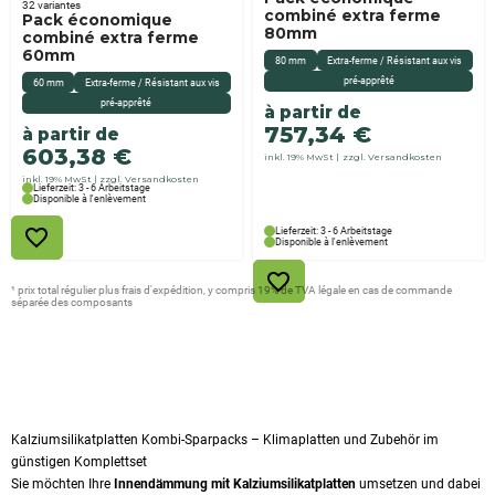
32 variantes
combiné extra ferme
Pack économique
80mm
combiné extra ferme
60mm
80 mm
Extra-ferme / Résistant aux vis
pré-apprêté
60 mm
Extra-ferme / Résistant aux vis
pré-apprêté
à partir de
757,34
€
à partir de
603,38
€
inkl. 19% MwSt
zzgl. Versandkosten
inkl. 19% MwSt
zzgl. Versandkosten
Lieferzeit: 3 - 6 Arbeitstage
Disponible à l'enlèvement
Lieferzeit: 3 - 6 Arbeitstage
Disponible à l'enlèvement
¹ prix total régulier plus frais d'expédition, y compris 19% de TVA légale en cas de commande
séparée des composants
Kalziumsilikatplatten Kombi-Sparpacks – Klimaplatten und Zubehör im
günstigen Komplettset
Sie möchten Ihre
Innendämmung mit Kalziumsilikatplatten
umsetzen und dabei