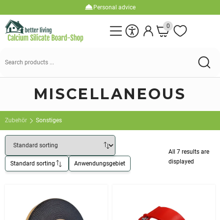
Personal advice
0
Suchen
nach:
MISCELLANEOUS
Zubehör
Sonstiges
All 7 results are
displayed
Standard sorting
Anwendungsgebiet