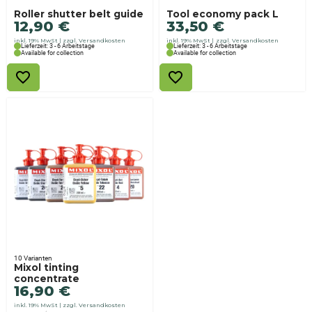
Roller shutter belt guide
Tool economy pack L
12,90
€
33,50
€
inkl. 19% MwSt
zzgl. Versandkosten
inkl. 19% MwSt
zzgl. Versandkosten
Lieferzeit: 3 - 6 Arbeitstage
Lieferzeit: 3 - 6 Arbeitstage
Available for collection
Available for collection
10 Varianten
Mixol tinting
concentrate
16,90
€
inkl. 19% MwSt
zzgl. Versandkosten