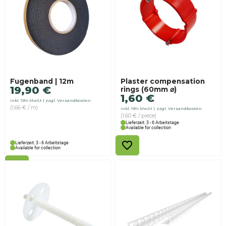
Fugenband | 12m
Plaster compensation
19,90
€
rings (60mm ⌀)
1,60
€
inkl. 19% MwSt
zzgl. Versandkosten
(1,66 € / m)
inkl. 19% MwSt
zzgl. Versandkosten
(1,60 € / piece)
Lieferzeit: 3 - 6 Arbeitstage
Available for collection
Lieferzeit: 3 - 6 Arbeitstage
Available for collection