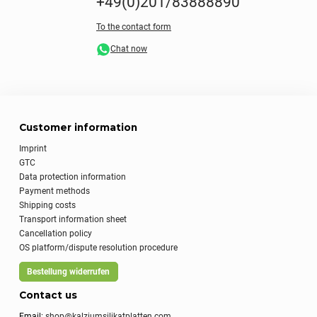
+49(0)201/83888890
To the contact form
Chat now
Customer information
Imprint
GTC
Data protection information
Payment methods
Shipping costs
Transport information sheet
Cancellation policy
OS platform/dispute resolution procedure
Bestellung widerrufen
Contact us
Email:
shop@kalziumsilikatplatten.com