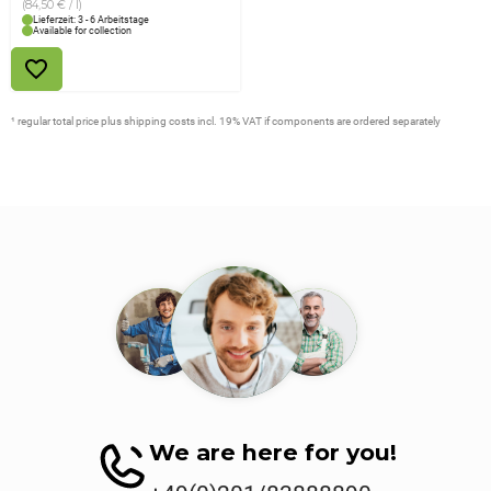
(84,50 € / l)
Lieferzeit: 3 - 6 Arbeitstage
Available for collection
¹ regular total price plus shipping costs incl. 19% VAT if components are ordered separately
We are here for you!