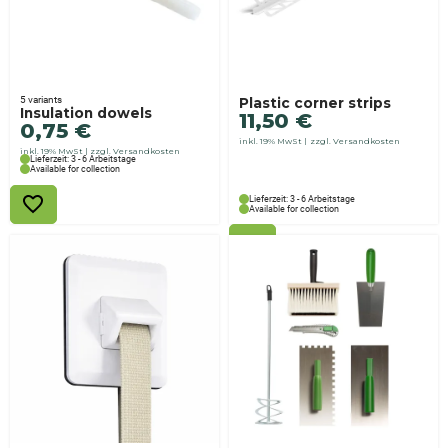
5 variants
Plastic corner strips
Insulation dowels
11,50
€
0,75
€
inkl. 19% MwSt
zzgl. Versandkosten
inkl. 19% MwSt
zzgl. Versandkosten
Lieferzeit: 3 - 6 Arbeitstage
Available for collection
Lieferzeit: 3 - 6 Arbeitstage
Available for collection