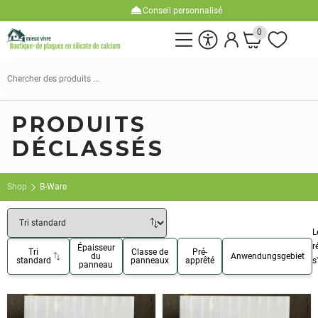
Conseil personnalisé
0
Suchen
nach:
PRODUITS
DÉCLASSÉS
Shop
B-Ware
L
r
Épaisseur
Tri
Classe de
Pré-
du
Anwendungsgebiet
standard
panneaux
apprêté
s
panneau