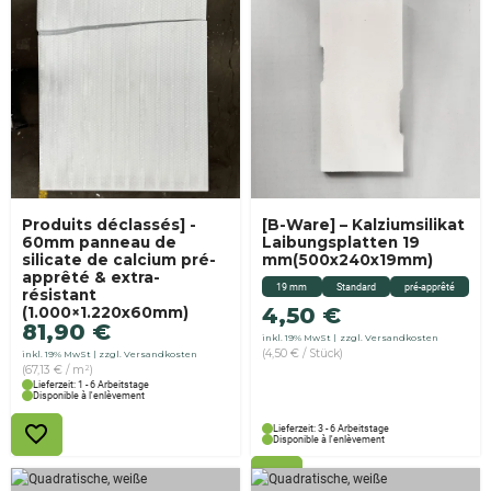
Produits déclassés] -
[B-Ware] – Kalziumsilikat
60mm panneau de
Laibungsplatten 19
silicate de calcium pré-
mm(500x240x19mm)
apprêté & extra-
19 mm
Standard
pré-apprêté
résistant
4,50
€
(1.000×1.220x60mm)
81,90
€
inkl. 19% MwSt
zzgl. Versandkosten
(4,50 € / Stück)
inkl. 19% MwSt
zzgl. Versandkosten
(67,13 € / m²)
Lieferzeit: 1 - 6 Arbeitstage
Disponible à l'enlèvement
Lieferzeit: 3 - 6 Arbeitstage
Disponible à l'enlèvement