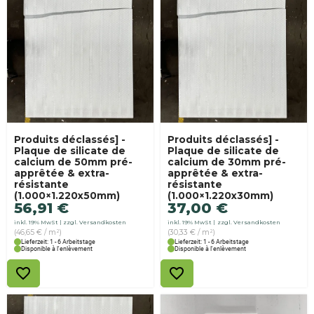
Produits déclassés] -
Produits déclassés] -
Plaque de silicate de
Plaque de silicate de
calcium de 50mm pré-
calcium de 30mm pré-
apprêtée & extra-
apprêtée & extra-
résistante
résistante
(1.000×1.220x50mm)
(1.000×1.220x30mm)
56,91
€
37,00
€
inkl. 19% MwSt
zzgl. Versandkosten
inkl. 19% MwSt
zzgl. Versandkosten
(46,65 € / m²)
(30,33 € / m²)
Lieferzeit: 1 - 6 Arbeitstage
Lieferzeit: 1 - 6 Arbeitstage
Disponible à l'enlèvement
Disponible à l'enlèvement