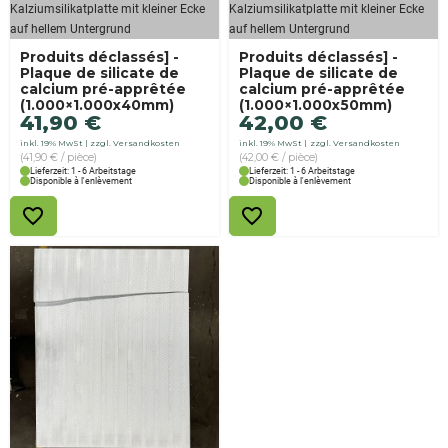
Produits déclassés] -
Produits déclassés] -
Plaque de silicate de
Plaque de silicate de
calcium pré-apprêtée
calcium pré-apprêtée
(1.000×1.000x40mm)
(1.000×1.000x50mm)
41,90
€
42,00
€
inkl. 19% MwSt
zzgl. Versandkosten
inkl. 19% MwSt
zzgl. Versandkosten
(41,90 € / pièce)
(42,00 € / pièce)
Lieferzeit: 1 - 6 Arbeitstage
Lieferzeit: 1 - 6 Arbeitstage
Disponible à l'enlèvement
Disponible à l'enlèvement