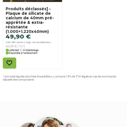
Produits déclassés] -
Plaque de silicate de
calcium de 40mm pré-
apprêtée & extra-
résistante
(1.000×1.220x40mm)
49,90
€
inkl. 19% MwSt
zzgl. Versandkosten
(40,90 € / m²)
Lieferzeit: 1 - 6 Arbeitstage
Disponible à l'enlèvement
¹ prix total régulier plus frais d'expédition, y compris 19% de TVA légale en cas de commande
séparée des composants