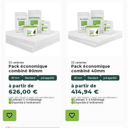
32 variantes
32 variantes
Pack économique
Pack économique
combiné 80mm
combiné 40mm
80 mm
Standard
pré-apprêté
40 mm
Standard
pré-apprêté
à partir de
à partir de
626,00
€
414,94
€
inkl. 19% MwSt
zzgl. Versandkosten
inkl. 19% MwSt
zzgl. Versandkosten
Lieferzeit: 3 - 6 Arbeitstage
Lieferzeit: 3 - 6 Arbeitstage
Disponible à l'enlèvement
Disponible à l'enlèvement