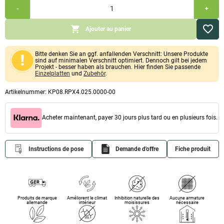
Kombi
-
+
Sparpack
25mm
(plaques
Ajouter au panier
de
silicate
de
Bitte denken Sie an ggf. anfallenden Verschnitt: Unsere Produkte
calcium
sind auf minimalen Verschnitt optimiert. Dennoch gilt bei jedem
1.000x1.000x25mm,
Projekt - besser haben als brauchen. Hier finden Sie passende
couche
Einzelplatten
und
Zubehör
.
de
fond,
Artikelnummer:
KP08.RPX4.025.0000-00
colle,
enduit
&
Acheter maintenant, payer 30 jours plus tard ou en plusieurs fois.
peinture
ou
enduit
à
Instructions de pose
Demande d'offre
Fiche produit
peindre
et
à
rouler)
Quantité
Produits de marque
Améliorent le climat
Inhibition naturelle des
Aucune armature
allemande
intérieur
moisissures
nécessaire