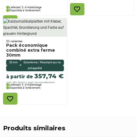
Lieferzeit: 3 - 6 Arbeitstage
Disponible à l'enlèvement
32 variantes
Pack économique
combiné extra ferme
30mm
30 mm
Extra-ferme / Résistant aux vis
pré-apprêté
357,74
€
à partir de
inkl. 19% MwSt
zzgl. Versandkosten
Lieferzeit: 3 - 6 Arbeitstage
Disponible à l'enlèvement
Produits similaires