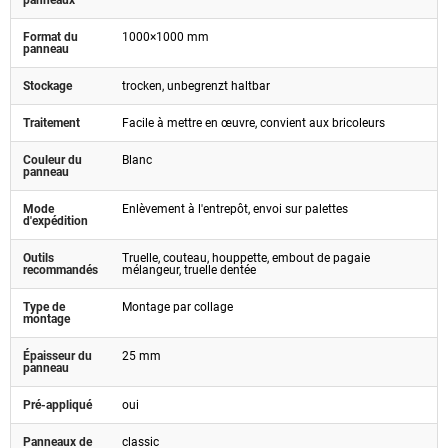
Format du
1000×1000 mm
panneau
Stockage
trocken, unbegrenzt haltbar
Traitement
Facile à mettre en œuvre, convient aux bricoleurs
Couleur du
Blanc
panneau
Mode
Enlèvement à l'entrepôt, envoi sur palettes
d'expédition
Outils
Truelle, couteau, houppette, embout de pagaie
recommandés
mélangeur, truelle dentée
Type de
Montage par collage
montage
Épaisseur du
25 mm
panneau
Pré-appliqué
oui
Panneaux de
classic