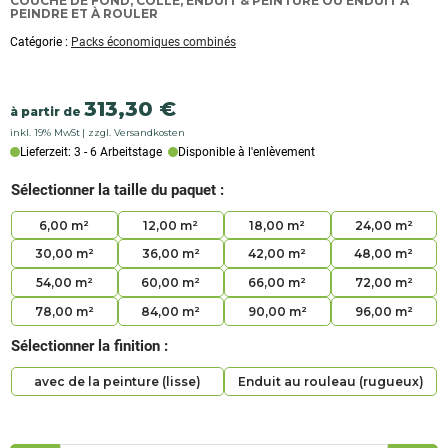
COUCHE DE FOND, COLLE, ENDUIT & PEINTURE OU ENDUIT À
:
PEINDRE ET À ROULER
Combi-
Catégorie :
Packs économiques combinés
Sparpacks
313,30
€
à partir de
inkl. 19% MwSt
zzgl. Versandkosten
Lieferzeit: 3 - 6 Arbeitstage
Disponible à l'enlèvement
Sélectionner la taille du paquet :
6,00 m²
12,00 m²
18,00 m²
24,00 m²
30,00 m²
36,00 m²
42,00 m²
48,00 m²
54,00 m²
60,00 m²
66,00 m²
72,00 m²
78,00 m²
84,00 m²
90,00 m²
96,00 m²
Sélectionner la finition :
avec de la peinture (lisse)
Enduit au rouleau (rugueux)