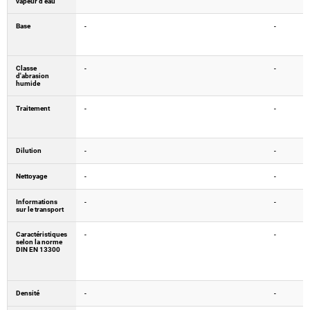
vapeur d'eau
Base
-
-
Classe
-
-
d'abrasion
humide
Traitement
-
-
Dilution
-
-
Nettoyage
-
-
Informations
-
-
sur le transport
Caractéristiques
-
-
selon la norme
DIN EN 13300
Densité
-
-