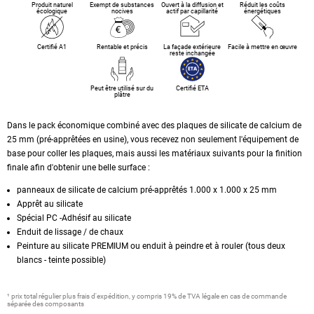
Produit naturel
Exempt de substances
Ouvert à la diffusion et
Réduit les coûts
écologique
nocives
actif par capillarité
énergétiques
Certifié A1
Rentable et précis
La façade extérieure
Facile à mettre en œuvre
reste inchangée
Peut être utilisé sur du
Certifié ETA
plâtre
Dans le pack économique combiné avec des plaques de silicate de calcium de
25 mm (pré-apprêtées en usine), vous recevez non seulement l'équipement de
base pour coller les plaques, mais aussi les matériaux suivants pour la finition
finale afin d'obtenir une belle surface :
panneaux de silicate de calcium pré-apprêtés 1.000 x 1.000 x 25 mm
Apprêt au silicate
Spécial PC -Adhésif au silicate
Enduit de lissage / de chaux
Peinture au silicate PREMIUM ou enduit à peindre et à rouler (tous deux
blancs - teinte possible)
¹ prix total régulier plus frais d'expédition, y compris 19% de TVA légale en cas de commande
séparée des composants