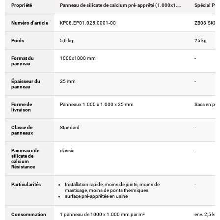
Propriété
Panneau de silicate de calcium pré-apprêté (1.000x1.000x25mm)
Spécial PC -
Numéro d'article
KP08.EP01.025.0001-00
ZB08.SK01
Poids
5,6 kg
25 kg
Format du
1000x1000 mm
-
panneau
Épaisseur du
25 mm
-
panneau
Forme de
Panneaux 1.000 x 1.000 x 25 mm
Sacs en pap
livraison
Classe de
Standard
-
panneaux
Panneaux de
classic
-
silicate de
calcium
Résistance
Particularités
Installation rapide, moins de joints, moins de
-
masticage, moins de ponts thermiques
surface pré-apprêtée en usine
Consommation
1 panneau de 1000 x 1.000 mm par m²
env. 2,5 kg