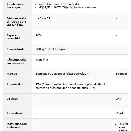
Conductivité
Valeur lambda λ : 0,067 W/(mK)
-
thermique
λD(23,50) = 0,073 W/(m-K) * valeur nominale
Résistance à la
μ = 2 ou 5 2
-
diffusion de la
vapeur d'eau
Espace
90%
-
interstitiel
Densité brute
230 kg/m3 à 265 kg/m3
-
Résistance à la
1000 kPa
-
compression
Marque
Boutique de plaques en silicate de calcium
Boutique de
Autorisation
ETA (Centre d'évaluation technique européen de l'Institut
-
allemand de la technique de construction DIBt)
Couleur
-
Gris
Consistance
-
Poudre
Instructions de
-
Le support
traitement
exempt de 
parties n