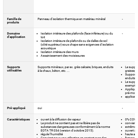
Famille de
Panneau d'isolation thermique en matériau minéral
-
produits
Domaine
Isolation intérieure des plafonds (face inférieure) ou du
-
d'application
toit
Isolation intérieure de plafonds ou de dalles de sol
(côté supérieur) sous chape sans exigences d'isolation
acoustique
Isolation intérieure des murs
Assainissement des moisissures
Supports
Supports minéraux, par ex. grès calcaire, briques, enduits
Le support
utilisables
à la chaux, béton, etc. ...
graisse, s
Supports 
enduits à 
Le support
exempt de
Applique
pré-mouil
applicati
Pré-appliqué
oui
-
Caractéristiques
ouvert à la diffusion de vapeur
0% COV -
Le produit ne contient pas et ne libère pas de
convient 
substances dangereuses conformément à la norme
extrême
EOTA TR 034 (version d'octobre 2015).
ouvert à 
régule l'humidité
haute ad
Convient pour une utilisation en contact avec des
fort pouv