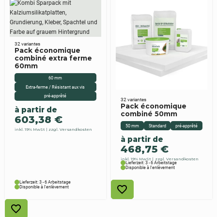
32 variantes
Pack économique
combiné extra ferme
60mm
60 mm
Extra-ferme / Résistant aux vis
pré-apprêté
32 variantes
Pack économique
à partir de
combiné 50mm
603,38
€
50 mm
Standard
pré-apprêté
inkl. 19% MwSt
zzgl. Versandkosten
à partir de
468,75
€
inkl. 19% MwSt
zzgl. Versandkosten
Lieferzeit: 3 - 6 Arbeitstage
Disponible à l'enlèvement
Lieferzeit: 3 - 6 Arbeitstage
Disponible à l'enlèvement