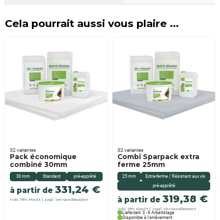
Cela pourrait aussi vous plaire ...
32 variantes
32 variantes
Pack économique
Combi Sparpack extra
combiné 30mm
ferme 25mm
30 mm
Standard
pré-apprêté
25 mm
Extra-ferme / Résistant aux vis
pré-apprêté
331,24
€
à partir de
319,38
€
à partir de
inkl. 19% MwSt
zzgl. Versandkosten
inkl. 19% MwSt
zzgl. Versandkosten
Lieferzeit: 3 - 6 Arbeitstage
Disponible à l'enlèvement