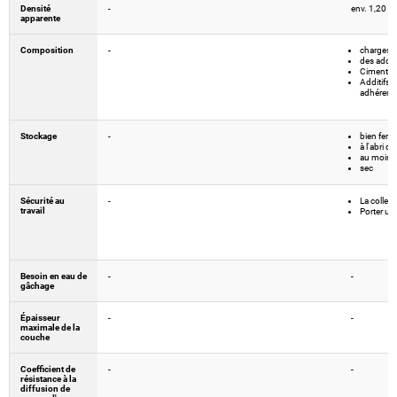
Densité
-
env. 1,20 g
apparente
Composition
-
charges 
des additi
Ciments
Additifs 
adhérenc
Stockage
-
bien ferm
à l'abri du
au moins
sec
Sécurité au
-
La colle s
travail
Porter un
Besoin en eau de
-
-
gâchage
Épaisseur
-
-
maximale de la
couche
Coefficient de
-
-
résistance à la
diffusion de